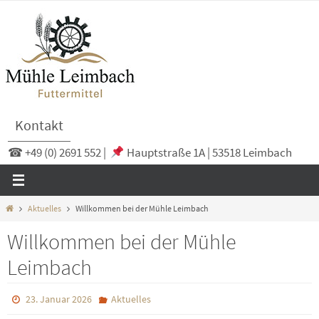
Zum
Inhalt
springen
Kontakt
☎ +49 (0) 2691 552 |
Hauptstraße 1A | 53518 Leimbach
Start
Aktuelles
Willkommen bei der Mühle Leimbach
Willkommen bei der Mühle
Leimbach
23. Januar 2026
Aktuelles