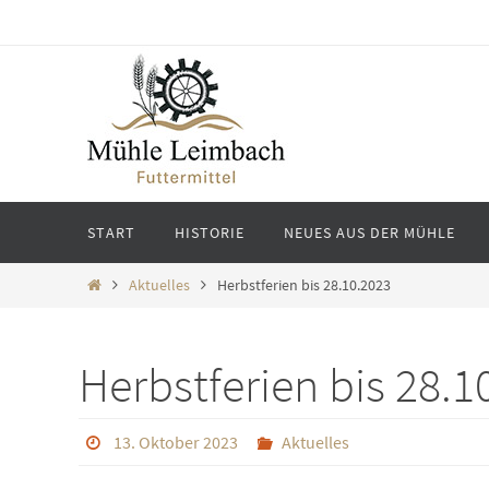
Zum
Inhalt
springen
Zum
START
HISTORIE
NEUES AUS DER MÜHLE
Inhalt
springen
Start
Aktuelles
Herbstferien bis 28.10.2023
Herbstferien bis 28.1
13. Oktober 2023
Aktuelles